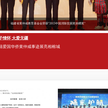
福建省黄仲咸教育基金会荣获“2015中国消除贫困奖捐赠奖”
子情怀 大爱无疆
籍爱国华侨黄仲咸事迹展亮相榕城
建省黄仲咸教育基金会荣获“2015中国消除贫困奖捐赠奖”
坛会前夕，习近平主席、汪洋副总理亲切接见黄涤岩理事长
人获此殊荣。