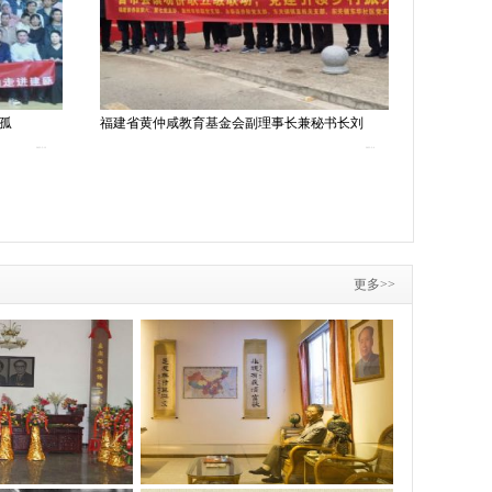
“孤
福建省黄仲咸教育基金会副理事长兼秘书长刘
传承仲咸精
2023-5-12
2023-2-9
更多>>
黄仲咸纪念馆照片