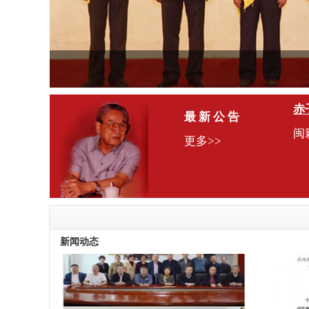
赤
最 新 公 告
闽
更多>>
福
论
新闻动态
个