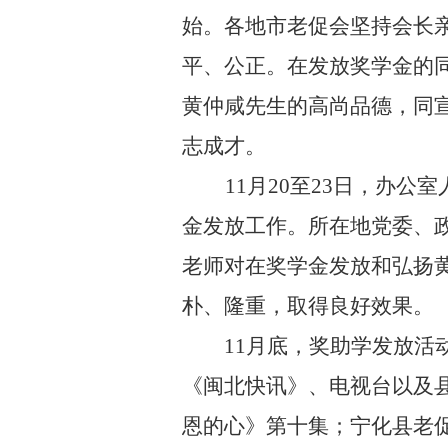
始。
各地市老促会坚持会长
平、公正。在发放奖学金的
黄仲咸先生的高尚品德，同
志成才。
11
月
20
至
23
日，办公室
金发放工作。所在地党委、
老师对在奖学金发放和弘扬
朴、隆重，取得良好效果。
11
月底，奖助学发放活
《闽北快讯》、电视台以及
恩的心》第十集；宁化县老