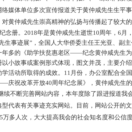
网络媒体单位多次宣传报道关于黄仲咸先生生平事
，对黄仲咸先生崇高精神的弘扬与传播起了较大的
纪念册。
2018
年是黄仲咸先生逝世
10
周年，
6
月
咸先生事迹展”，全国人大华侨委主任王光亚、副
一年多的《助学扶贫惠老区——纪念黄仲咸先生为
册以小故事或案例形式体现，图文并茂，主要介绍
助学活动所取得的成效。
11
月份，办公室配合全
——庆祝改革开放
40
周年纪念展》，黄仲咸先生
继续不断完善网站内容，本年度除了跟进报道我
典型代表有关事迹充实网站。目前，网站公开的文
5
万多人次，大大提高我会的社会知名度和公信