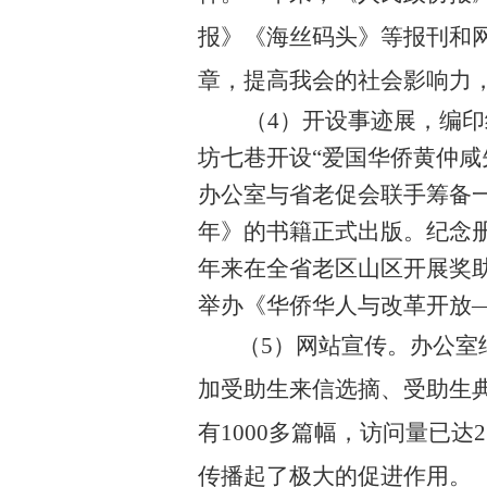
报》《海丝码头》等报刊和
章，提高我会的社会影响力
（
4
）开设事迹展，编印
坊七巷开设“爱国华侨黄仲
办公室与省老促会联手筹备
年》的书籍正式出版。纪念
年来在全省老区山区开展奖
举办《华侨华人与改革开放
（
5
）网站宣传。办公室
加受助生来信选摘、受助生
有
1000
多篇幅，访问量已达
2
传播起了极大的促进作用。