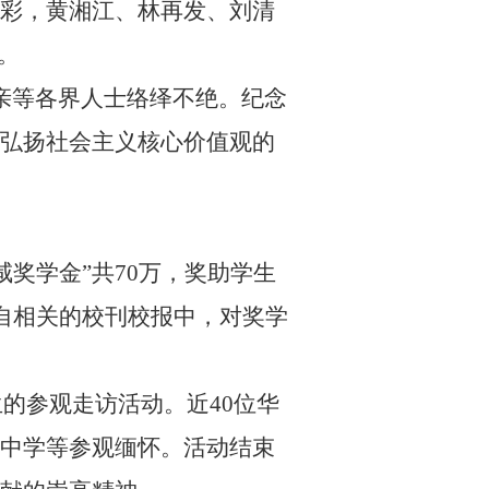
彩，黄湘江、林再发、刘清
。
亲等各界人士络绎不绝。纪念
弘扬社会主义核心价值观的
咸奖学金”共
70
万，奖助学生
自相关的校刊校报中，对奖学
生的参观走访活动。近
40
位华
中学等参观缅怀。活动结束