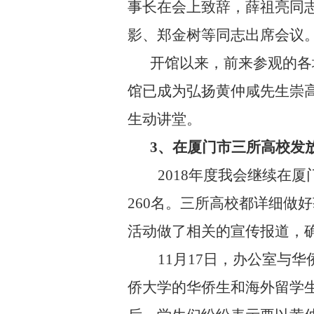
事长在会上致辞，薛祖亮同
影、郑金树等同志出席会议。
开馆以来，前来参观的各
馆已成为
弘扬黄仲咸先生崇
生动讲堂。
3
、在厦门市三所高校发放
2018
年度我会继续在厦
260
名。三所高校都详细做好
活动做了相关的宣传报道，
11
月
17
日，办公室与华
侨大学的华侨生和海外留学