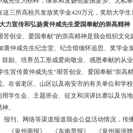
仲咸先生为榜样，继承和发扬他爱国爱乡、无私奉
在这三所高校共发放奖学金
420
万元，奖助大学生
大力宣传和弘扬黄仲咸先生爱国奉献的崇高精神
艰苦创业、爱国奉献”的崇高精神是我会组织文化
加黄仲咸先生纪念堂、纪念馆缅怀追思、奖学金
，鼓励、培养员工形成爱岗敬业、感恩奉献的从业
学生宣传黄仲咸先生“艰苦创业、爱国奉献”崇高
观。在省老区、山区以及南安市的有关单位和学校
利用学生会、主题班会、征文和演讲比赛以及当地
精神。
、报刊、网络等渠道报道我会公益活动情况，传
》、《泉州商报》、《东南早报》、《泉州闽浙赣