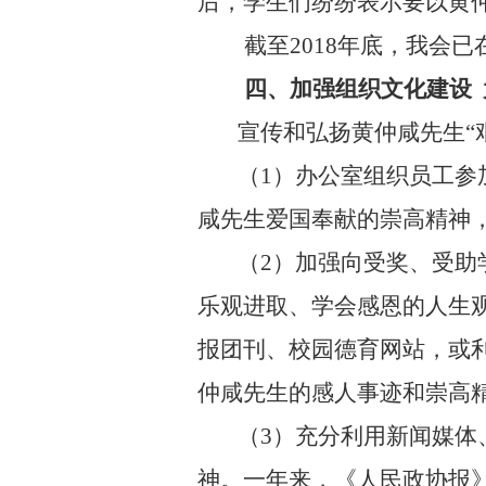
后，学生们纷纷表示要以黄
截至
2018
年底，我会已
四、加强组织文化建设
宣传和弘扬黄仲咸先生“
（
1
）办公室组织员工参
咸先生爱国奉献的崇高精神
（
2
）加强向受奖、受助
乐观进取、学会感恩的人生
报团刊、校园德育网站，或
仲咸先生的感人事迹和崇高
（
3
）充分利用新闻媒体
神。一年来，《人民政协报