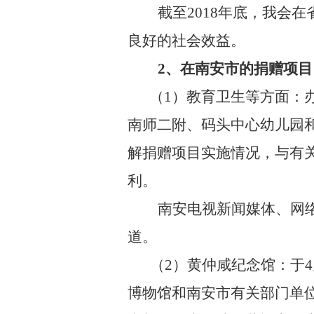
截至
2018
年底，我会在
良好的社会效益。
2、
在南安市的捐赠项目
（
1
）教育卫生等方面：
南师二附、码头中心幼儿园
解捐赠项目实施情况，与有
利。
南安电视新闻媒体、网
道。
（
2
）黄仲咸纪念馆：于
4
博物馆和南安市有关部门单