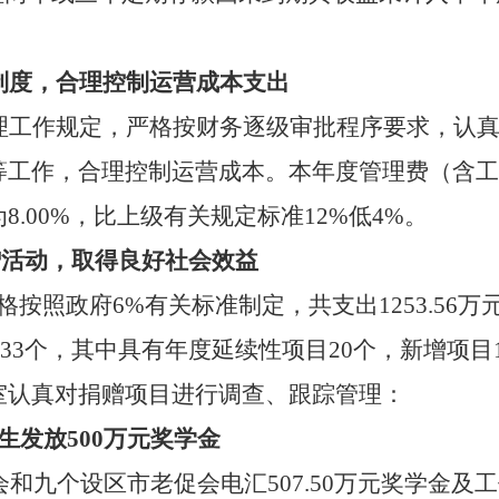
制度，合理控制运营成本支出
理工作规定，严格按财务逐级审批程序要求，认
等工作，合理控制运营成本。本年度管理费（含工
为
8.00%
，比上级有关规定标准
12%
低
4%
。
赠活动，取得良好社会效益
格按照政府
6%
有关标准制定，共支出
1253.56
万
33
个，其中具有年度延续性项目
20
个，新增项目
室认真对捐赠项目进行调查、跟踪管理：
生发放
500
万元奖学金
会和九个设区市老促会电汇
507.50
万元奖学金及工