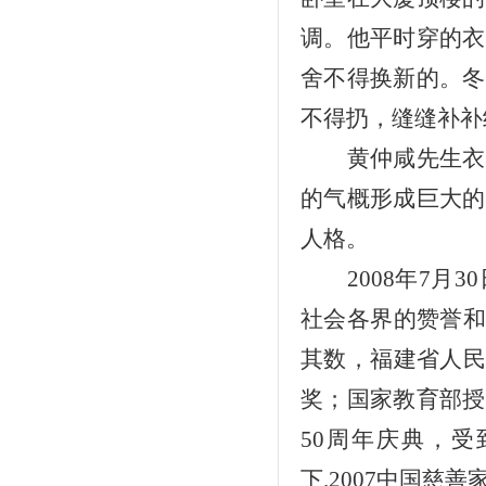
调。他平时穿的衣
舍不得换新的。冬
不得扔，缝缝补补
黄仲咸先生衣
的气概形成巨大的
人格。
2008
年
7
月
30
社会各界的赞誉和
其数，福建省人民
奖；国家教育部授
50
周年庆典，受
下
.2007
中国慈善