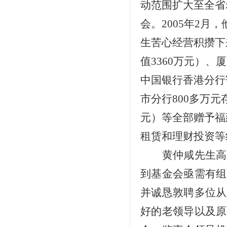
动范围扩大至全省
会。
2005
年
2
月，
生苦心经营积攒下
值
3360
万元）、厦
中国银行香港分行
市分行
800
多万元
元）等全部赠予福
租赁和理财投资等
黄仲咸先生高
到基金会亟需有组
并诚恳敦聘多位从
好的老领导以及原