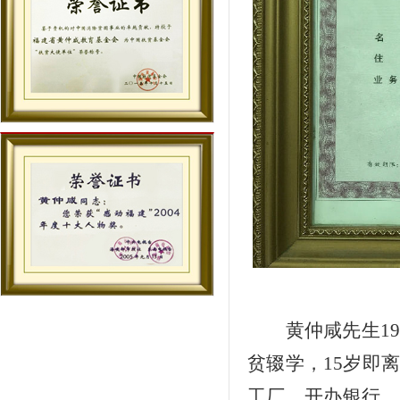
黄仲咸先生
19
贫辍学，
15
岁即
工厂、开办银行，