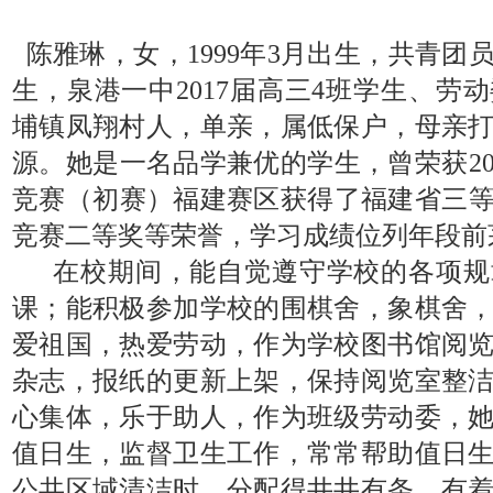
陈雅琳，女，
1999
年
3
月出生，共青团
生，泉港一中
2017
届高三
4
班学生、劳动
埔镇凤翔村
人，单亲，属低保户，母亲
源。她是一名品学兼优的学生，曾荣获
2
竞赛（初赛）福建赛区获得了福建省三
竞赛二等奖等荣誉，学习成绩位列年段前
在校期间，能自觉遵守学校的各项规
课；能积极参加
学校的围棋舍，象棋舍
爱祖国，热爱劳动，作为学校图书馆
阅
杂志，报纸的更新上架，保持阅览室整
心集体，乐于助人，
作为班级劳动委，
值日生，监督卫生工作，常常帮助值日
公共区域清洁时，分配得井井有条，有