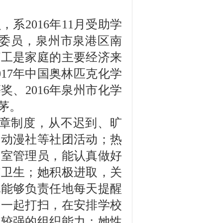
员，系
2016
年
11
月受助学
委员，
泉州市泉港区南
打工是家庭的主要经济来
017
年
中国奥林匹克化学
等奖、
2016
年泉州市化学
茅。
章制度，从不迟到、旷
，动漫社等社团活动
；热
览室管理员，能认真做好
洁卫生；她
积极进取，关
她能够负责任地每天提醒
生一起打扫，在安排学校
着较强的组织能力；她性