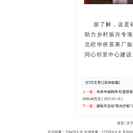
据了解，这是福
助力乡村振兴专项
北硿华侨茶果厂振
同心邻里中心建设
[打印文章]
[添加收藏]
上一篇：
传承仲咸精神 彰显慈善
1836.64万元
[ 2023-01-18 ]
下一篇：
建瓯市启动“阳光护航
首页
|
关
总访问量：526470人次 总浏览量：1733926人次 月均