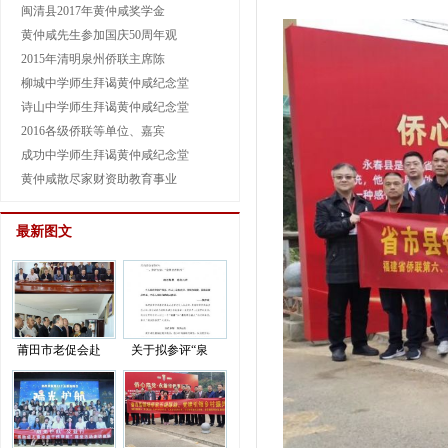
闽清县2017年黄仲咸奖学金
黄仲咸先生参加国庆50周年观
2015年清明泉州侨联主席陈
柳城中学师生拜谒黄仲咸纪念堂
诗山中学师生拜谒黄仲咸纪念堂
2016各级侨联等单位、嘉宾
成功中学师生拜谒黄仲咸纪念堂
黄仲咸散尽家财资助教育事业
最新图文
莆田市老促会赴
关于拟参评“泉