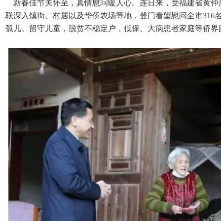
新春佳节关怀至，真情慰问暖人心。连日来，受福建省黄仲
联深入镇街、村居以及华侨农场等地，登门看望慰问全市316
孤儿、留守儿童，脱贫不稳定户，低保、大病患者家庭等侨界困