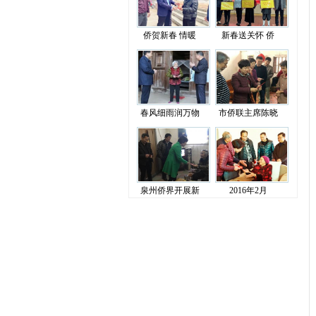
侨贺新春 情暖
新春送关怀 侨
春风细雨润万物
市侨联主席陈晓
泉州侨界开展新
2016年2月