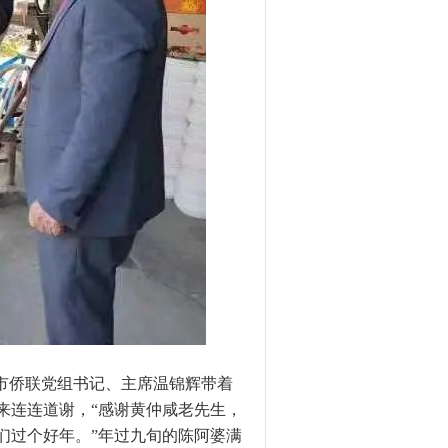
市侨联党组书记、主席温锦辉带着
来连连道谢，“感谢黄仲咸老先生，
们过个好年。”年过九旬的陈阿婆满