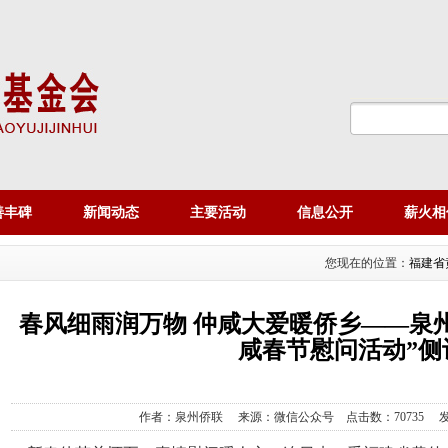
善丰碑
新闻动态
主要活动
信息公开
薪火相
您现在的位置：
福建省
春风细雨润万物 仲咸大爱暖侨乡——泉
咸春节慰问活动”侧
作者：泉州侨联
来源：微信公众号
点击数：70735